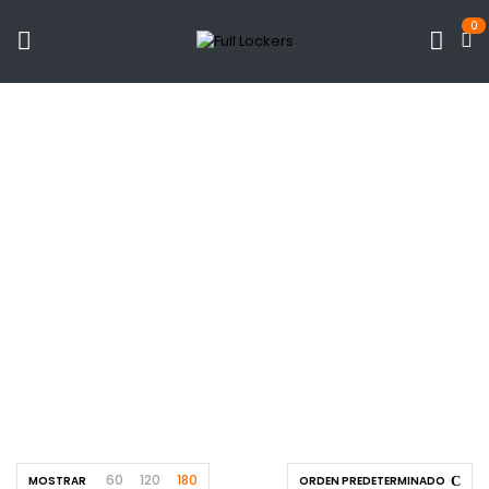
0
Locker Colores
Universidades
Inicio
Productos
Productos etiquetados “locker colores
universidades”
60
120
180
MOSTRAR
ORDEN PREDETERMINADO