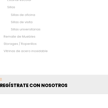
Sillas
Sillas de oficina
Sillas de visita
Sillas universitarias
Remate de Muebles
Storages / Roperillos
Vitrinas de acero inoxidable
REGÍSTRATE CON NOSOTROS