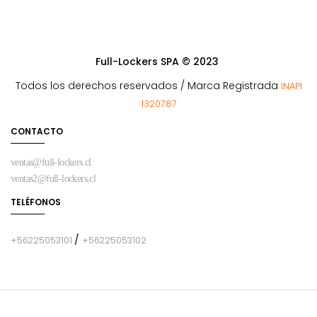
Full-Lockers SPA © 2023
Todos los derechos reservados / Marca Registrada
INAPI
1320787
CONTACTO
ventas@full-lockers.cl
ventas2@full-lockers.cl
TELÉFONOS
/
+56225053101
+56225053102