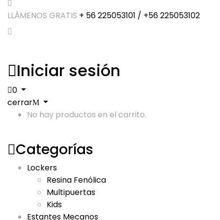
LLÁMENOS GRATIS
+ 56 225053101 / +56 225053102
Iniciar sesión
0
cerrar
No hay productos en el carrito.
Categorías
Lockers
Resina Fenólica
Multipuertas
Kids
Estantes Mecanos