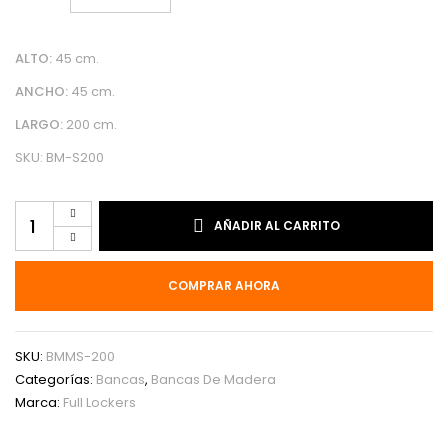
ALTO:
45 cm.
ANCHO:
45 cm.
LARGO:
200 cm.
SKU: BM-S200
BANCAS
AÑADIR AL CARRITO
DE
MADERA
SIMPLE
COMPRAR AHORA
200X45X45
cantidad
SKU:
BMMS-200
Categorías:
Bancas
,
Bancas De Madera
Marca:
Full Lockers