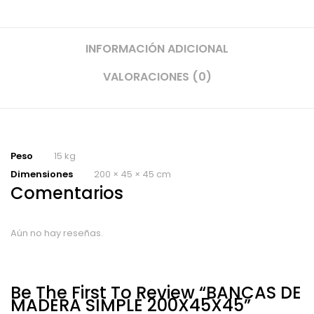
INFORMACIÓN ADICIONAL
VALORACIONES (0)
Peso
15 kg
Dimensiones
200 × 45 × 45 cm
Comentarios
Aún no hay reseñas.
Be The First To Review “BANCAS DE
MADERA SIMPLE 200X45X45”