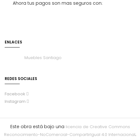
Ahora tus pagos son mas seguros con:
ENLACES
Muebles Santiago
REDES SOCIALES
Facebook
Instagram
Este obra está bajo una
licencia de Creative Commons
.
Reconocimiento-NoComercial-CompartirIgual 4.0 Internacional