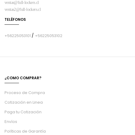
ventas@full-lockers.cl
ventas2@full-lockers.cl
TELÉFONOS
/
+56225053101
+56225053102
¿COMO COMPRAR?
Proceso de Compra
Cotización en Linea
Paga tu Cotización
Envíos
Políticas de Garantía