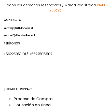
Todos los derechos reservados / Marca Registrada
INAPI
1320787
CONTACTO
ventas@full-lockers.cl
ventas2@full-lockers.cl
TELÉFONOS
+56225053101
/
+56225053102
¿COMO COMPRAR?
Proceso de Compra
Cotización en Linea