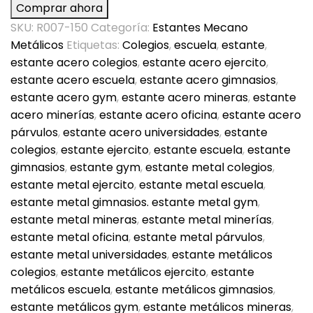
Comprar ahora
Metálico
SKU:
R007-150
Categoría:
Estantes Mecano
60X150
Metálicos
Etiquetas:
Colegios
,
escuela
,
estante
,
cantidad
estante acero colegios
,
estante acero ejercito
,
estante acero escuela
,
estante acero gimnasios
,
estante acero gym
,
estante acero mineras
,
estante
acero minerías
,
estante acero oficina
,
estante acero
párvulos
,
estante acero universidades
,
estante
colegios
,
estante ejercito
,
estante escuela
,
estante
gimnasios
,
estante gym
,
estante metal colegios
,
estante metal ejercito
,
estante metal escuela
,
estante metal gimnasios. estante metal gym
,
estante metal mineras
,
estante metal minerías
,
estante metal oficina
,
estante metal párvulos
,
estante metal universidades
,
estante metálicos
colegios
,
estante metálicos ejercito
,
estante
metálicos escuela
,
estante metálicos gimnasios
,
estante metálicos gym
,
estante metálicos mineras
,