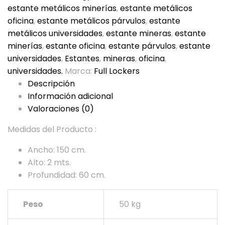
estante metálicos minerías
,
estante metálicos
oficina
,
estante metálicos párvulos
,
estante
metálicos universidades
,
estante mineras
,
estante
minerías
,
estante oficina
,
estante párvulos
,
estante
universidades
,
Estantes
,
mineras
,
oficina
,
universidades.
Marca:
Full Lockers
Descripción
Información adicional
Valoraciones (0)
Medidas del Producto :
Ancho: 150 cm.
Alto: 2 mts.
Profundidad: 60 cm.
Peso
50 kg