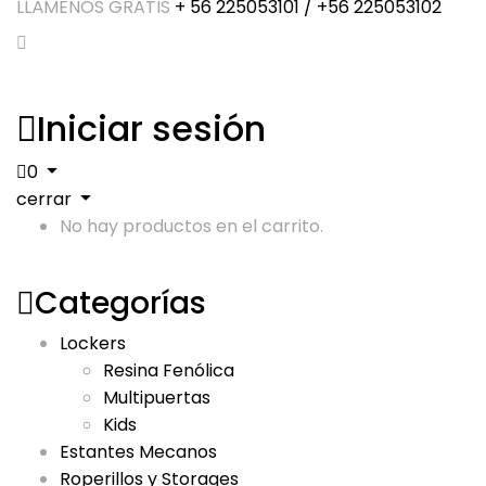
LLÁMENOS GRATIS
+ 56 225053101 / +56 225053102
Iniciar sesión
0
cerrar
No hay productos en el carrito.
Categorías
Lockers
Resina Fenólica
Multipuertas
Kids
Estantes Mecanos
Roperillos y Storages