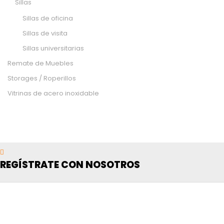
Sillas
Sillas de oficina
Sillas de visita
Sillas universitarias
Remate de Muebles
Storages / Roperillos
Vitrinas de acero inoxidable
REGÍSTRATE CON NOSOTROS