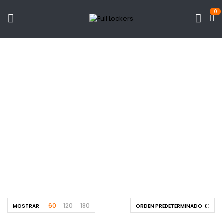
0
Estante Acero
Colegios
Inicio
Productos
Productos etiquetados “estante acero colegios”
60
120
180
MOSTRAR
ORDEN PREDETERMINADO