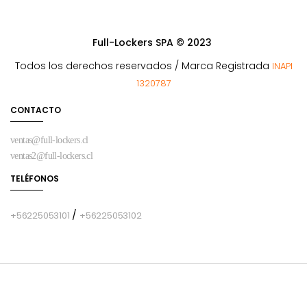
Full-Lockers SPA © 2023
Todos los derechos reservados / Marca Registrada
INAPI
1320787
CONTACTO
ventas@full-lockers.cl
ventas2@full-lockers.cl
TELÉFONOS
/
+56225053101
+56225053102